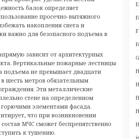
E
дежность балок определяет
Использование просечно-вытяжного
F
избежать накопления снега и
F
ки важно для безопасного подъема в
F
апрямую зависит от архитектурных
G
екта. Вертикальные пожарные лестницы
H
та подъема не превышает двадцати
 в шесть метров обязательным
H
ограждения. Эти металлические
ллельно стене на определенном
H
с горючими элементами фасада.
H
нтирует, что при возникновении
 состав МЧС сможет беспрепятственно
H
ступить к тушению.
i