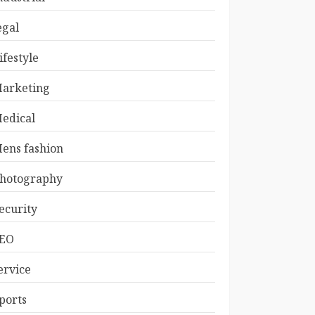
egal
ifestyle
arketing
edical
ens fashion
hotography
ecurity
EO
ervice
ports