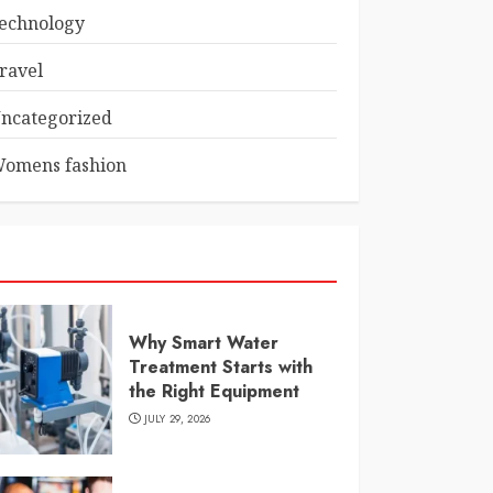
echnology
ravel
ncategorized
omens fashion
Why Smart Water
Treatment Starts with
the Right Equipment
JULY 29, 2026