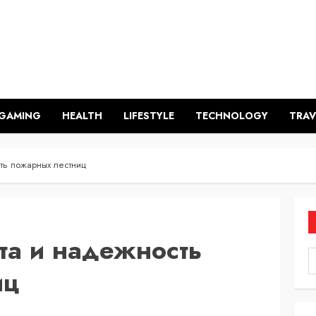
GAMING
HEALTH
LIFESTYLE
TECHNOLOGY
TRAV
ть пожарных лестниц
та и надежность
иц