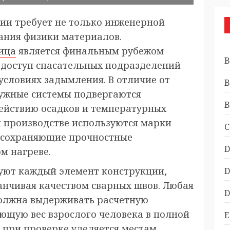
ии требует не только инженерной
мания физики материалов.
ица
является финальным рубежом
B
 доступ спасательных подразделений
условиях задымления. В отличие от
B
ужные системы подвергаются
B
ействию осадков и температурных
 производстве используются марки
C
и сохраняющие прочностные
D
м нагреве.
уют каждый элемент конструкции,
D
анчивая качеством сварных швов. Любая
D
олжна выдерживать расчетную
ющую вес взрослого человека в полной
E
 при проверке уделяется местам