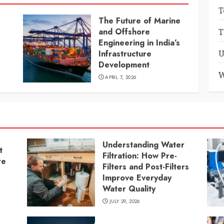
T
The Future of Marine
and Offshore
T
Engineering in India’s
U
Infrastructure
Development
W
APRIL 7, 2026
Understanding Water
t
Filtration: How Pre-
re
Filters and Post-Filters
Improve Everyday
Water Quality
JULY 29, 2026