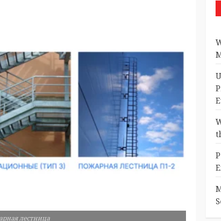
W
M
U
P
E
W
t
P
E
M
S
арная лестница