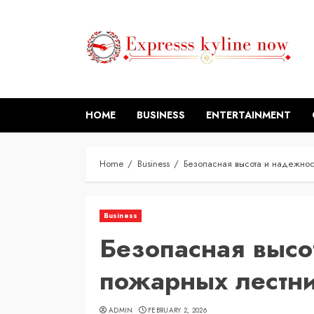
Skip
to
content
HOME
BUSINESS
ENTERTAINMENT
Home
Business
Безопасная высота и надежнос
Business
Безопасная высо
пожарных лестн
ADMIN
FEBRUARY 2, 2026