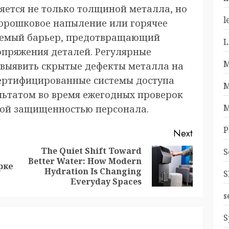
яется не только толщиной металла, но
l
Порошковое напыление или горячее
аемый барьер, предотвращающий
L
опряжения деталей. Регулярные
M
 выявить скрытые дефекты металла на
сертифицированные системы доступа
M
ьтатом во время ежегодных проверок
M
ой защищенностью персонала.
P
Next
The Quiet Shift Toward
S
Better Water: How Modern
Previous
Next
рке
Hydration Is Changing
S
post:
post:
Everyday Spaces
s
S