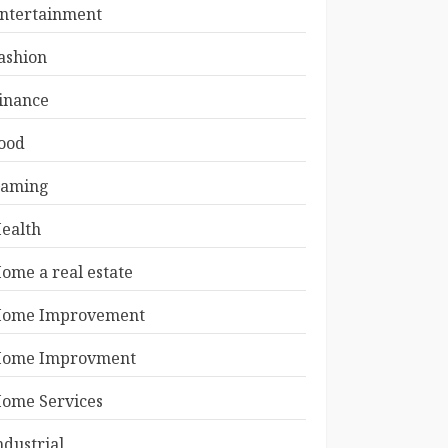
ntertainment
ashion
inance
ood
aming
ealth
ome a real estate
ome Improvement
ome Improvment
ome Services
ndustrial